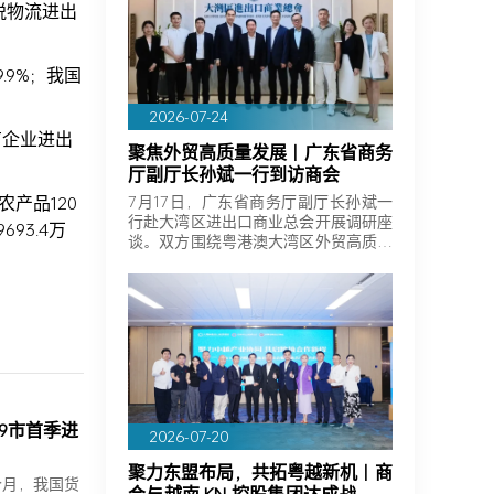
保税物流进出
.9%；我国
2026-07-24
有企业进出
聚焦外贸高质量发展｜广东省商务
厅副厅长孙斌一行到访商会
农产品120
7月17日，广东省商务厅副厅长孙斌一
行赴大湾区进出口商业总会开展调研座
93.4万
谈。双方围绕粤港澳大湾区外贸高质量
发展、…
9市首季进
2026-07-20
聚力东盟布局，共拓粤越新机｜商
个月，我国货