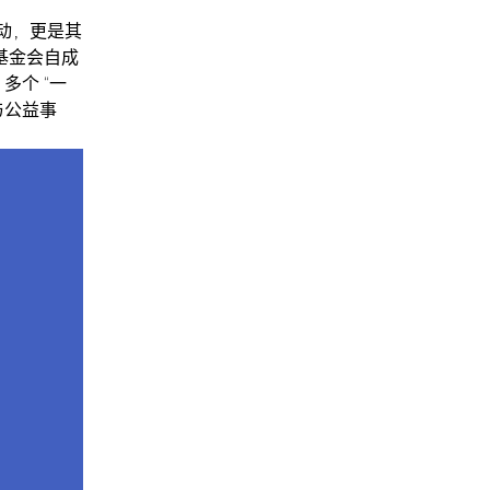
动，更是其
基金会自成
多个 “一
与公益事