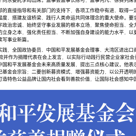
于向东委託李筠出席。监事会监事长陈可，监事何凡、徐赛列席
部的直接指导和有关部门的支持下，各项工作稳中有进、取得一
温度、搭建友谊桥梁、践行人类命运共同体理念的重大使命。要
牢政治忠诚、始终坚守事业发展的根本立场，聚焦使命担当、全
的立身之本，强化责任担当、不断加强自身建设的能力水平，以
续写事业新篇。
实践，全国政协委员、中国和平发展基金会理事、大湾区进出口
益善款并作为捐赠代表在会上发言，以实际行动践行民营企业家社会
中国和平发展基金会未来高质量发展，提出三点核心建议。他表
记基金会宗旨；二要创新募资模式，增强募资能力，以公开透明
打造特色公益品牌让国内社会看到善款价值，让国际社会感知中