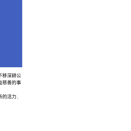
不移深耕公
益慈善的事
新的活力，
。