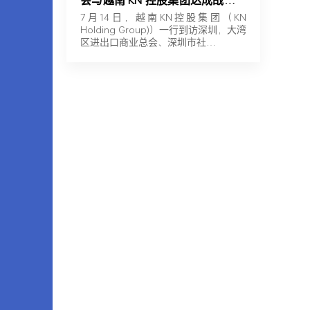
会与越南 KN 控股集团达成战略合
作
7月14日，越南KN控股集团（KN
Holding Group)）一行到访深圳，大湾
区进出口商业总会、深圳市社…