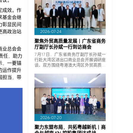
会议。
定成效。作
求基金会继
力彰显民间
更高政治站
2026-07-24
聚焦外贸高质量发展｜广东省商务
厅副厅长孙斌一行到访商会
商业总会会
7月17日，广东省商务厅副厅长孙斌一
责任，助力
行赴大湾区进出口商业总会开展调研座
示，一要锚
谈。双方围绕粤港澳大湾区外贸高质量
的运作提升
发展、…
国担当，带
2026-07-20
聚力东盟布局，共拓粤越新机｜商