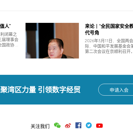
值人”
来论｜“全民国家安全教
代号角
胜利闭幕之
三届理事会
2026年3月11日，全国
全国政协副
际，中国和平发展基金会
第二次会议在京顺利召开
主…
下条资讯
聚湾区力量 引领数字经贸
申请入会
关注我们