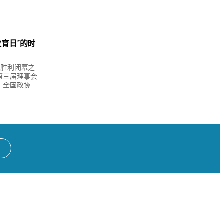
育日”的时
两会胜利闭幕之
第三届理事会
。全国政协副