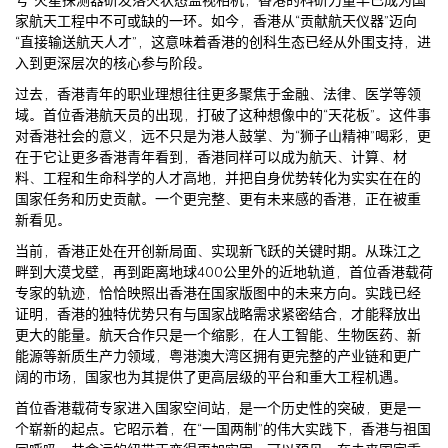
家航天工程中不可或缺的一环。如今，香港从“贡献航天仪器”迈向
“直接输送航天人才”，这意味着香港的创科生态已经从外围支持，进
入到更深层次的核心参与阶段。
过去，香港青年的职业理想往往更多聚焦于金融、法律、医学等领
域。首位香港航天员的出现，打破了这种想像中的“天花板”。这件事
对香港社会的意义，远不只是为港人鼓掌、为“狮子山精神”喝彩，更
在于它让更多香港青年看到，香港同样可以成为航天、计算、材
料、工程和生命科学的人才高地，并把自身优势转化为实实在在的
国家任务和历史贡献。一个更完整、更有未来感的香港，正在被重
新看见。
当前，香港正处在开创新局面、实现新飞跃的关键时期。从珠江之
畔到大漠戈壁，再到距离地球400公里外的近地轨道，首位香港载荷
专家的轨迹，恰恰映照出香港在国家版图中的未来方向。实践已经
证明，香港的独特优势只有与国家战略需求紧密结合，才能释放出
更大的能量。航天合作只是一个缩影，在人工智能、生物医药、新
能源等新质生产力领域，粤港澳大湾区拥有更完整的产业链和更广
阔的市场，国家也为其提供了更高层级的平台和重大工程机遇。
首位香港载荷专家进入国家空间站，是一个历史性的突破，更是一
个崭新的起点。它昭示着，在“一国两制”的伟大实践下，香港与祖国