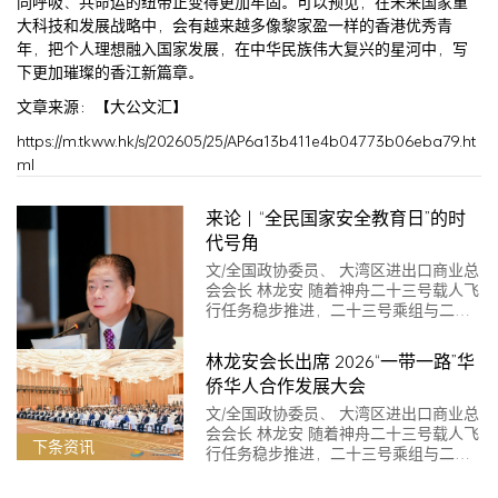
同呼吸、共命运的纽带正变得更加牢固。可以预见，在未来国家重
大科技和发展战略中，会有越来越多像黎家盈一样的香港优秀青
年，把个人理想融入国家发展，在中华民族伟大复兴的星河中，写
下更加璀璨的香江新篇章。
文章来源：【大公文汇】
https://m.tkww.hk/s/202605/25/AP6a13b411e4b04773b06eba79.ht
ml
来论｜“全民国家安全教育日”的时
代号角
文/全国政协委员、 大湾区进出口商业总
会会长 林龙安 随着神舟二十三号载人飞
行任务稳步推进，二十三号乘组与二
十…
林龙安会长出席 2026“一带一路”华
侨华人合作发展大会
上条资讯
文/全国政协委员、 大湾区进出口商业总
会会长 林龙安 随着神舟二十三号载人飞
下条资讯
行任务稳步推进，二十三号乘组与二
十…