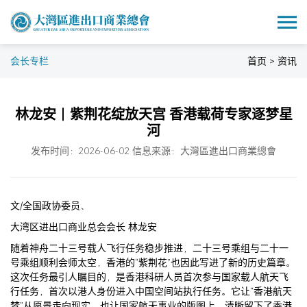
会长专栏
首页 > 资讯
林龙安｜紫荆花绽放天宫 香港载荷专家逐梦星
河
发布时间：2026-06-02 信息来源：大灣區進出口商業總會
文/全国政协委员、
大湾区进出口商业总会会长 林龙安
随着神舟二十三号载人飞行任务稳步推进，二十三号乘组与二十一
号乘组顺利会师太空，香港的“紫荆花”也因此写进了新的历史篇章。
这次任务最引人瞩目的，是香港科研人员首次参与国家载人航天飞
行任务，首次以港人身份进入中国空间站执行任务。它让“香港航天
梦”从愿景走向现实，也让国家航天事业的版图上，清晰留下了香港