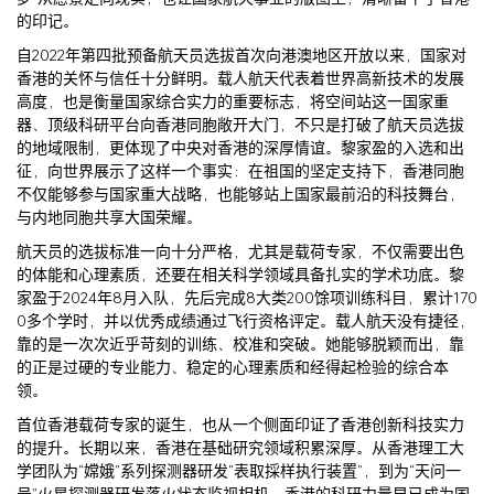
的印记。
自2022年第四批预备航天员选拔首次向港澳地区开放以来，国家对
香港的关怀与信任十分鲜明。载人航天代表着世界高新技术的发展
高度，也是衡量国家综合实力的重要标志，将空间站这一国家重
器、顶级科研平台向香港同胞敞开大门，不只是打破了航天员选拔
的地域限制，更体现了中央对香港的深厚情谊。黎家盈的入选和出
征，向世界展示了这样一个事实：在祖国的坚定支持下，香港同胞
不仅能够参与国家重大战略，也能够站上国家最前沿的科技舞台，
与内地同胞共享大国荣耀。
航天员的选拔标准一向十分严格，尤其是载荷专家，不仅需要出色
的体能和心理素质，还要在相关科学领域具备扎实的学术功底。黎
家盈于2024年8月入队，先后完成8大类200馀项训练科目，累计170
0多个学时，并以优秀成绩通过飞行资格评定。载人航天没有捷径，
靠的是一次次近乎苛刻的训练、校准和突破。她能够脱颖而出，靠
的正是过硬的专业能力、稳定的心理素质和经得起检验的综合本
领。
首位香港载荷专家的诞生，也从一个侧面印证了香港创新科技实力
的提升。长期以来，香港在基础研究领域积累深厚。从香港理工大
学团队为“嫦娥”系列探测器研发“表取採样执行装置”，到为“天问一
号”火星探测器研发落火状态监视相机，香港的科研力量早已成为国