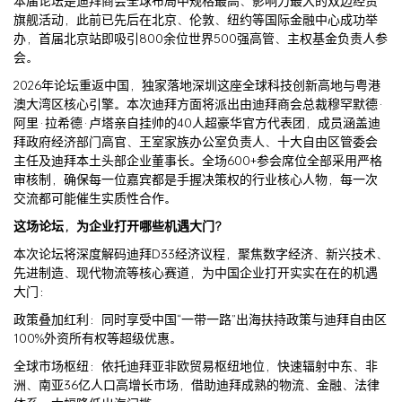
本届论坛是迪拜商会全球布局中规格最高、影响力最大的双边经贸
旗舰活动，此前已先后在北京、伦敦、纽约等国际金融中心成功举
办，首届北京站即吸引800余位世界500强高管、主权基金负责人参
会。
2026年论坛重返中国，独家落地深圳这座全球科技创新高地与粤港
澳大湾区核心引擎。本次迪拜方面将派出由迪拜商会总裁穆罕默德·
阿里·拉希德·卢塔亲自挂帅的40人超豪华官方代表团，成员涵盖迪
拜政府经济部门高官、王室家族办公室负责人、十大自由区管委会
主任及迪拜本土头部企业董事长。全场600+参会席位全部采用严格
审核制，确保每一位嘉宾都是手握决策权的行业核心人物，每一次
交流都可能催生实质性合作。
这场论坛，为企业打开哪些机遇大门？
本次论坛将深度解码迪拜D33经济议程，聚焦数字经济、新兴技术、
先进制造、现代物流等核心赛道，为中国企业打开实实在在的机遇
大门：
政策叠加红利：同时享受中国“一带一路”出海扶持政策与迪拜自由区
100%外资所有权等超级优惠。
全球市场枢纽：依托迪拜亚非欧贸易枢纽地位，快速辐射中东、非
洲、南亚36亿人口高增长市场，借助迪拜成熟的物流、金融、法律