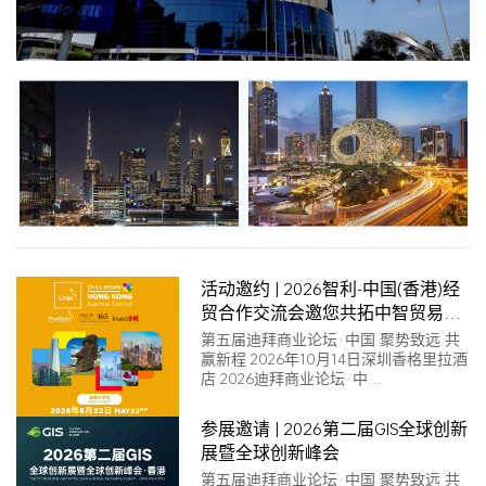
活动邀约 | 2026智利-中国(香港)经
贸合作交流会邀您共拓中智贸易新
蓝海!
第五届迪拜商业论坛·中国 聚势致远 共
赢新程 2026年10月14日深圳香格里拉酒
店 2026迪拜商业论坛·中…
参展邀请 | 2026第二届GIS全球创新
上条资讯
展暨全球创新峰会
第五届迪拜商业论坛·中国 聚势致远 共