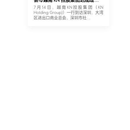
会与越南 KN 控股集团达成战略合
作
7月14日，越南KN控股集团（KN
Holding Group)）一行到访深圳，大湾
区进出口商业总会、深圳市社…