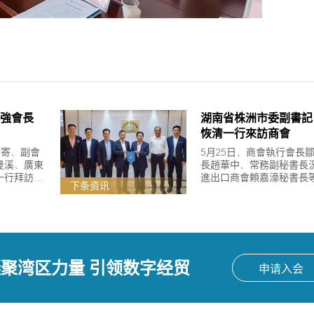
強會長
湖南省株洲市委副書記
恢清一行來訪商會
舒寄、副會
5月25日，商會執行會長
曼溪、廣東
長趙華中、常務副秘書長
一行拜訪肇
進出口商會賴嘉濠秘書長
下条资讯
會長進行深
慶市進出口商會，與辛加
入交流。
聚湾区力量 引领数字经贸
申请入会