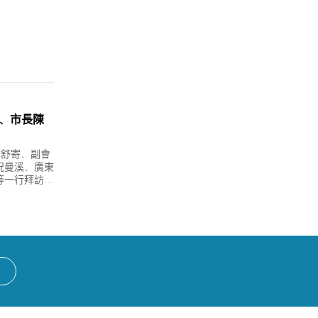
、市長陳
鄒舒寄、副會
況曼溪、廣東
等一行拜訪肇
甯會長進行深