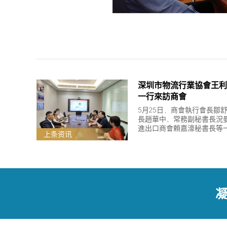
深圳市物流行業協會王利
一行來訪商會
5月25日，商會執行會長鄒
長趙華中、常務副秘書長況
進出口商會賴嘉濠秘書長等
上条资讯
慶市進出口商會，與辛加甯
入交流。
凝