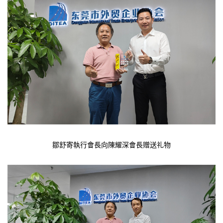
鄒舒寄執行會長向陳耀深會長赠送礼物