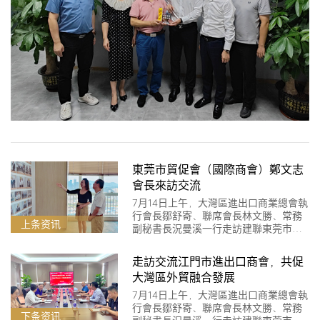
東莞市貿促會（國際商會）鄭文志
會長來訪交流
7月14日上午，大灣區進出口商業總會執
行會長鄒舒寄、聯席會長林文勝、常務
上条资讯
副秘書長況曼溪一行走訪建聯東莞市外
貿企業協會，與東莞市外貿企業協會會
長陳耀深、秘書長張樹清及相關會員企
走訪交流江門市進出口商會，共促
業等進行深入交流。
大灣區外貿融合發展
7月14日上午，大灣區進出口商業總會執
行會長鄒舒寄、聯席會長林文勝、常務
下条资讯