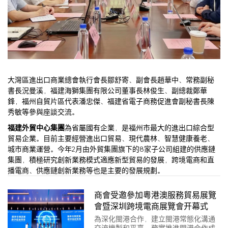
大灣區進出口商業總會執行會長鄒舒寄、副會長趙華中、常務副秘
書長況曼溪，福建海獅集團有限公司董事長林俊生、副總裁鄭華
鋒，福州自貿片區代表潘忠傑、福建省電子商務促進會副秘書長陳
秀敏等參與座談交流。
福建外貿中心集團
為省屬國有企業，是福州市最大的進出口綜合型
貿易企業。目前主要經營進出口貿易、現代農林、智慧健康養老、
城市商業運營。今年2月由外貿集團旗下的8家子公司組建的供應鏈
集團，積極研究創新業務模式適應新型貿易的發展，跨境電商和直
播電商、供應鏈創新業務等也是主要的發展規劃。
商會受邀參加粵港澳服務貿易展覽
會暨深圳跨境電商展覽會开幕式
為深化閩港合作，建立閩港常態化溝通
交流機製和平臺，務實推進閩港合作成