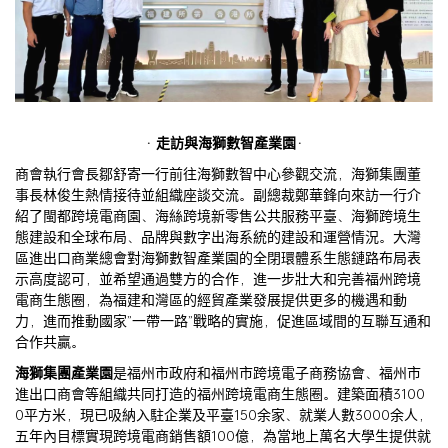
· 走訪與海獅數智產業園·
商會執行會長鄒舒寄一行前往海獅數智中心參觀交流，海獅集團董
事長林俊生熱情接待並組織座談交流。副總裁鄭華鋒向來訪一行介
紹了閩都跨境電商園、海絲跨境新零售公共服務平臺、海獅跨境生
態建設和全球布局、品牌與數字出海系統的建設和運營情況。大灣
區進出口商業總會對海獅數智產業園的全閉環體系生態鏈路布局表
示高度認可，並希望通過雙方的合作，進一步壯大和完善福州跨境
電商生態圈，為福建和灣區的經貿產業發展提供更多的機遇和動
力，進而推動國家”一帶一路”戰略的實施，促進區域間的互聯互通和
合作共贏。
海獅集團產業園
是福州市政府和福州市跨境電子商務協會、福州市
進出口商會等組織共同打造的福州跨境電商生態圈。建築面積3100
0平方米，現已吸納入駐企業及平臺150余家、就業人數3000余人，
五年內目標實現跨境電商銷售額100億，為當地上萬名大學生提供就