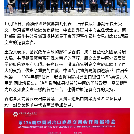
10月15日，商務部國際貿易談判代表（正部長級）兼副部長王受
文，廣東省商務廳廳長張勁松，中國對外貿易中心主任儲士家，商
務部駐廣州特派員辦事處特派員王東等領導在廣州會見出席136屆廣
交會的港澳嘉賓。
王受文表示，國家改革開放的歷程是香港、澳門日益融入國家發展
大局、共享祖國繁榮富強偉大榮光的歷程。廣交會是中國外貿高質
量發展的縮影和見證。長期以來，港澳商界對廣交會發展給予了巨
大的支持、做出了重要的貢獻。中國的貨物貿易總額連續7年位居全
球第一，2024年前8個月，我國貨物貿易進出口總值28.58萬億元人
民幣,同比增長6%，這些系列成果得益於中國的開放政策、產業競爭
力以及如廣交會一樣的貿易平台，也得益於港澳商界的支持。
香港各大商會代表出席會議，大灣區進出口商業總會名譽會長蔡
毅、副會長趙華中代表商會參加會見。