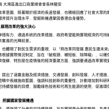
員 大灣區進出口商業總會會長林龍安
改革意圖，既著眼於經濟的長遠發展，也積極回應了社會大眾的
闊斧提升治理水平，發掘新機遇鞏固香港自身優勢。
展現改革的強大決心
舉措有力，通過系統的改革措施，政府希望能夠實現經濟的可持
共奮進的光輝前景。
，也體現了對民生需求的重視，以「齊改革同發展 惠民生建未來
將根據實際情況制定，旨在「破瓶頸、補短板、除障礙」，以確
濟 復蘇，特別是在疫情後的經濟重建方面，強調要通過改革實現
，提出了涵蓋金融及經濟措施、交通發展、創科發展、人才措施
範疇中長線施政藍圖，強調科技創新的重要性，計劃增加對科研
可持續發展的目標，鼓勵綠色技術和可再生能源的使用，促進環
把握國家發展機遇
長，還強調了社會的可持續發展，旨在實現更全面的繁榮，為香港