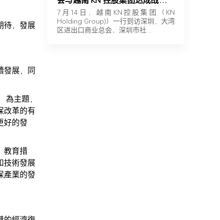
会与越南 KN 控股集团达成战略合
作
7月14日，越南KN控股集团（KN
Holding Group)）一行到访深圳，大湾
期待，發展
区进出口商业总会、深圳市社…
續發展，同
」為主題，
保改革的有
更好的發
、教育措
和技術發展
保產業的發
的經濟 復