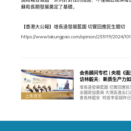
蘇和長期發展奠定了基礎。
【香港大公報】增長遠發展藍圖 切實回應民生關切
https://www.takungpao.com/opinion/233119/2024/101
会务顾问专栏 | 央视《
访林毅夫：新质生产力如
新”？中国经济的内在逻
增長遠發展藍圖 切實回應民生
么？
全國政協委員 大灣區進出口
上条资讯
會長林龍安 特首李家超昨