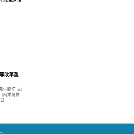
靠改革重
生關切 文/
口商業總會
昨日…