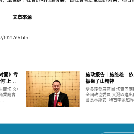
– 文章來源 –
7/1021766.html
面对面》专
施政报告｜施维雄：依
何“上
振狮子山精神
辑是什
關切 文/
增長遠發展藍圖 切實回應民
商業總會
全國政協委員 大灣區進出
日…
會長林龍安 特首李家超
下条资讯