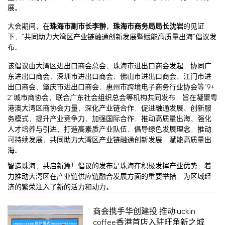
展。
大会期间，在
珠海市副市长李翀，珠海市商务局局长沈岩
的见证
下，“共同助力大湾区产业链融通创新发展暨赋能高质量出海”倡议发
布。
该倡议由大湾区进出口商会总会、珠海市进出口商会发起，协同广
东进出口商会、深圳市进出口商会、佛山市进出口商会、江门市进
出口商会、肇庆市进出口商会、惠州市跨境电子商务行业协会等“9+
2”城市商协会，联合广东社会组织总会等机构共同发布，旨在凝聚粤
港澳大湾区商协会力量，深化产业链合作，促进融通发展、创新服
务模式，提升产业竞争力、加强国际合作，推动高质量出海、强化
人才培养与引进，打造高素质产业队伍、倡导绿色发展理念，推动
可持续发展，共同助力大湾区产业链融通创新发展，赋能高质量出
海。
智造珠海，共启新篇！倡议的发布是珠海在积极发挥产业优势，着
力推动大湾区在产业链供应链融合发展方面的重要举措，为区域经
济的繁荣注入了新的活力和动力。
商会携手华创建投 推动luckin
coffee香港首店入驻旺角新之城