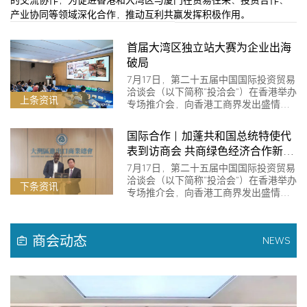
产业协同等领域深化合作，推动互利共赢发挥积极作用。
首届大湾区独立站大赛为企业出海
破局
7月17日，第二十五届中国国际投资贸易
洽谈会（以下简称“投洽会”）在香港举办
上条资讯
专场推介会，向香港工商界发出盛情
邀…
国际合作｜加蓬共和国总统特使代
表到访商会 共商绿色经济合作新机
遇
7月17日，第二十五届中国国际投资贸易
洽谈会（以下简称“投洽会”）在香港举办
下条资讯
专场推介会，向香港工商界发出盛情
邀…
商会动态
NEWS