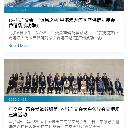
2026-04-23
139届广交会｜“贸易之桥”粤港澳大湾区产供链对接会・
香港场成功举办
4月16日下午，第139届广交会重磅配套活动 ——“贸易之桥・
粤港澳大湾区产供链对接会香港专场”在广州成功举办…
Read More
2026-04-23
广交会 | 商会受邀参加第139届广交会大会领导会见港澳
嘉宾活动
4月14日，第 139 届中国进出口商品交易会部、省、市领导会见
港澳嘉宾代表活动在广州举行。广交会领导委员会副…